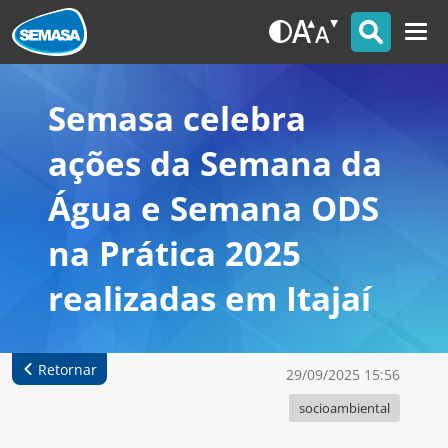
Semasa celebra
ações da Semana da
Água e Semana ODS
na Prática 2025
realizadas em Itajaí
Retornar
29/09/2025 15:56
socioambiental